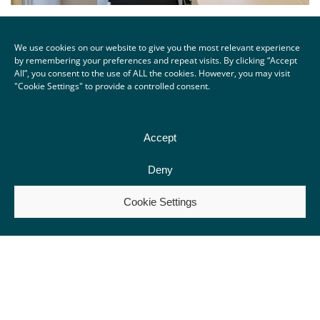
We use cookies on our website to give you the most relevant experience
Studieboliger på gode vilkår
by remembering your preferences and repeat visits. By clicking “Accept
All”, you consent to the use of ALL the cookies. However, you may visit
"Cookie Settings" to provide a controlled consent.
Som studerende er budgettet oftest stramt. Derfor har vi lavet et
boligkoncept med en overkommelig husleje på gennemsnitligt 3.900 kr. Vi
køber endda køkkenudstyr, lamper og persienner til værelset.
Accept
Se vores studieboliger
Deny
Cookie Settings
GODE GRUNDE TIL AT
BLIVE
AKTIONÆR
En mindre investering i forhold til det traditionelle forældrekøb.
Adgang til studieboliger i cykelafstand til flere videregående