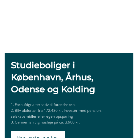
Studieboliger i
København, Århus,
Odense og Kolding
1. Fornuftigt alternativ til forældrekøb.
2. Bliv aktionær fra 172.430 kr. Investér med pension,
selskabsmidler eller egen opsparing
3. Gennemsnitlig husleje på ca. 3.900 kr.
Hent materiale her