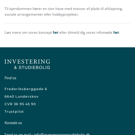
Til ejendommen hører en stor have med masser af plads til afslapning,
sociale arrangementer eller hobbyprojekter.
Læs mere om vores koncept
her
eller tilmeld dig vores infomøde
her
.
Find os
Frederiksberggade 6
6640 Lunderskov
CVR 36 95 45 90
Trustpilot
Kontakt os
Send os en mail - info@investeringogstudiebolig.dk